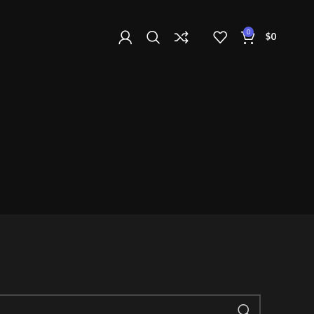
0
$
0