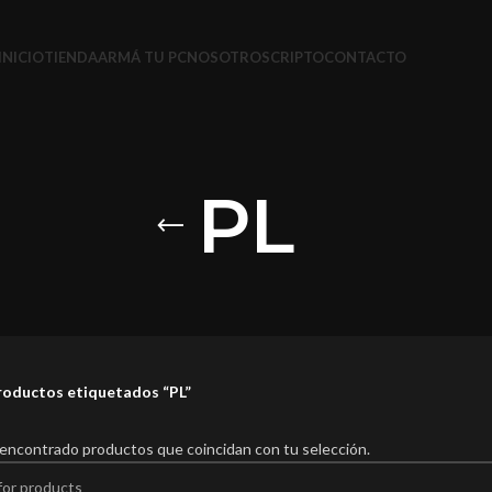
INICIO
TIENDA
ARMÁ TU PC
NOSOTROS
CRIPTO
CONTACTO
PL
roductos etiquetados “PL”
encontrado productos que coincidan con tu selección.