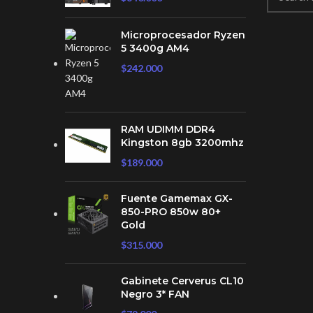
Microprocesador Ryzen
5 3400g AM4
$
242.000
RAM UDIMM DDR4
Kingston 8gb 3200mhz
$
189.000
Fuente Gamemax GX-
850-PRO 850w 80+
Gold
$
315.000
Gabinete Cerverus CL10
Negro 3* FAN