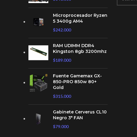
Microprocesador Ryzen
5 3400g AM4
$
242.000
RAM UDIMM DDR4
Kingston 8gb 3200mhz
$
189.000
Fuente Gamemax GX-
850-PRO 850w 80+
Gold
$
315.000
Gabinete Cerverus CL10
Negro 3* FAN
$
79.000