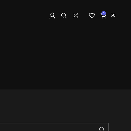
0
$
0