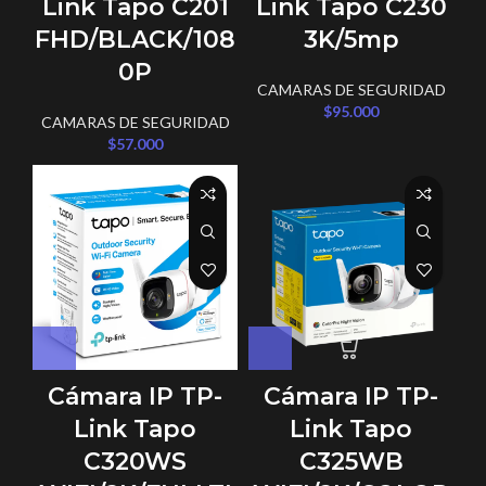
Link Tapo C201
Link Tapo C230
FHD/BLACK/108
3K/5mp
0P
CAMARAS DE SEGURIDAD
$
95.000
CAMARAS DE SEGURIDAD
$
57.000
Cámara IP TP-
Cámara IP TP-
Link Tapo
Link Tapo
C320WS
C325WB