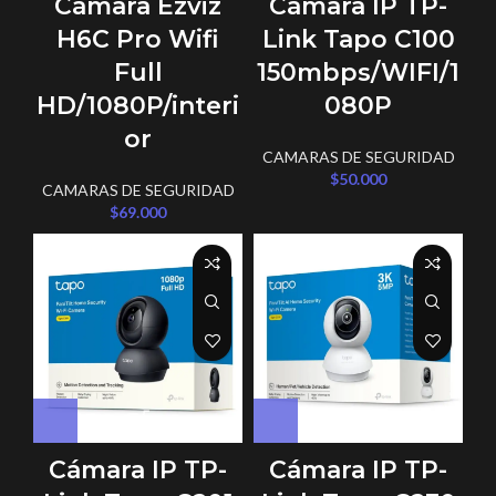
Cámara Ezviz
Cámara IP TP-
H6C Pro Wifi
Link Tapo C100
Full
150mbps/WIFI/1
HD/1080P/interi
080P
or
CAMARAS DE SEGURIDAD
$
50.000
CAMARAS DE SEGURIDAD
$
69.000
Cámara IP TP-
Cámara IP TP-