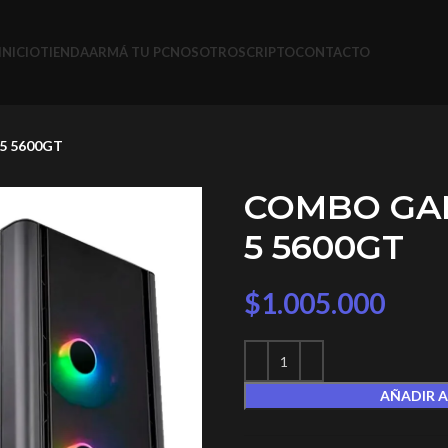
INICIO
TIENDA
ARMÁ TU PC
NOSOTROS
CRIPTO
CONTACTO
5 5600GT
COMBO GA
5 5600GT
$
1.005.000
AÑADIR A