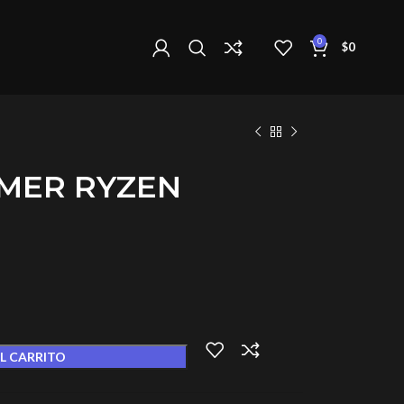
0
$
0
MER RYZEN
L CARRITO