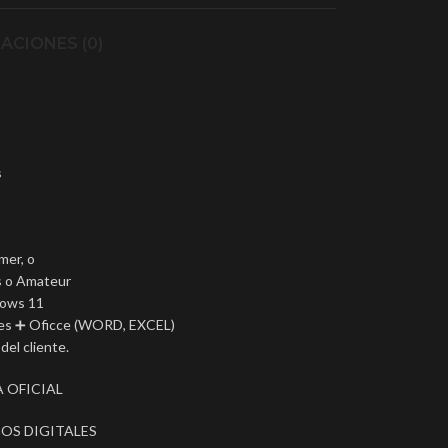
ACIONES (0)
s
mer, o
es o Amateur
dows 11
es ➕ Oficce (WORD, EXCEL)
del cliente.
 OFICIAL
OS DIGITALES