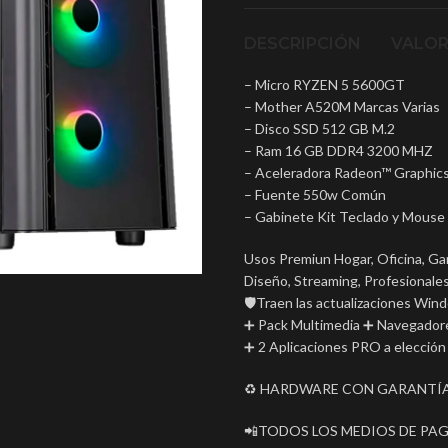
DESCRIPCIÓN
VALOR
– Micro RYZEN 5 5600GT
– Mother A520M Marcas Varias
– Disco SSD 512 GB M.2
– Ram 16 GB DDR4 3200 MHZ
– Aceleradora Radeon™ Graphic
– Fuente 550w Común
– Gabinete Kit Teclado y Mouse
Usos Premiun Hogar, Oficina, Ga
Diseño, Streaming, Profesional
🛡Traen las actualizaciones Win
➕ Pack Multimedia ➕ Navegador
➕ 2 Aplicaciones PRO a elección 
♻️ HARDWARE CON GARANTÍA
📲TODOS LOS MEDIOS DE PAG