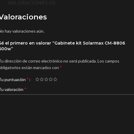
VALORACIONES (0)
Valoraciones
No hay valoraciones aún.
Sé el primero en valorar “Gabinete kit Solarmax CM-8806
600w”
Tu dirección de correo electrónico no será publicada.
Los campos
*
obligatorios están marcados con
*
Tu puntuación
*
Tu valoración