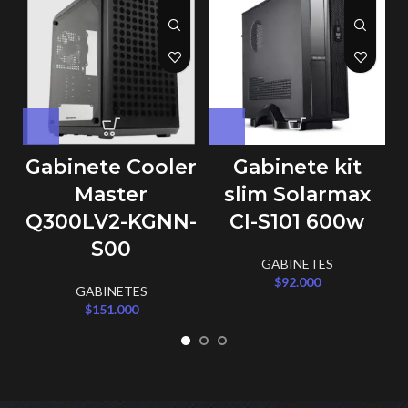
Gabinete Cooler
Gabinete kit
G
Master
slim Solarmax
Q300LV2-KGNN-
CI-S101 600w
S00
GABINETES
$
92.000
GABINETES
$
151.000