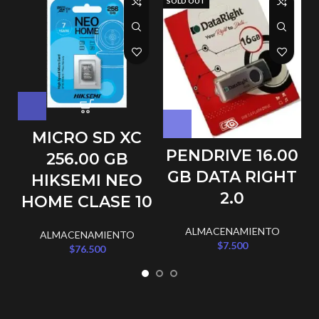
SOLD OUT
1
MICRO SD XC
PENDRIVE 16.00
256.00 GB
GB DATA RIGHT
HIKSEMI NEO
2.0
HOME CLASE 10
ALMACENAMIENTO
ALMACENAMIENTO
$
7.500
$
76.500