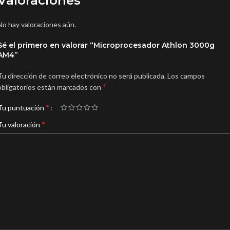
Valoraciones
No hay valoraciones aún.
Sé el primero en valorar “Microprocesador Athlon 3000g
AM4”
Tu dirección de correo electrónico no será publicada.
Los campos
*
obligatorios están marcados con
*
Tu puntuación
*
Tu valoración