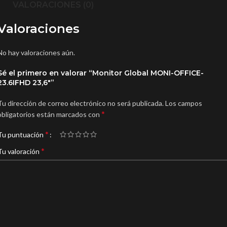
VALORACIONES (0)
Valoraciones
No hay valoraciones aún.
Sé el primero en valorar “Monitor Global MONI-OFFICE-
23.6IFHD 23,6″”
Tu dirección de correo electrónico no será publicada.
Los campos
*
obligatorios están marcados con
*
Tu puntuación
*
Tu valoración