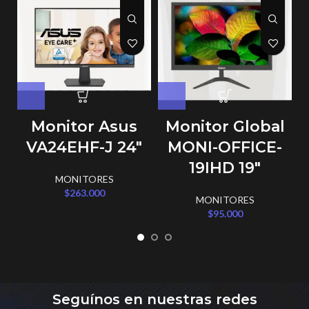
Monitor Asus
Monitor Global
VA24EHF-J 24″
MONI-OFFICE-
19IHD 19″
D
MONITORES
$
263.000
MONITORES
$
95.000
Seguínos en nuestras redes