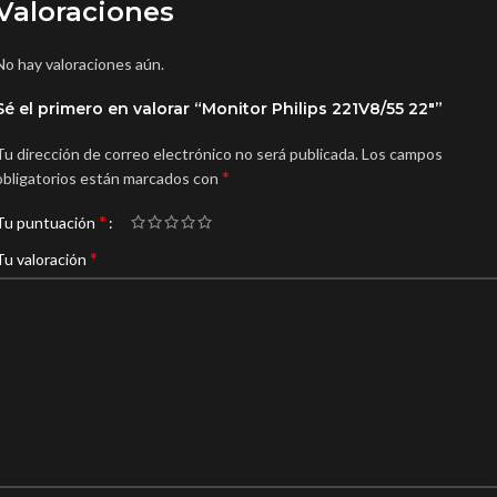
Valoraciones
No hay valoraciones aún.
Sé el primero en valorar “Monitor Philips 221V8/55 22″”
Tu dirección de correo electrónico no será publicada.
Los campos
*
obligatorios están marcados con
*
Tu puntuación
*
Tu valoración