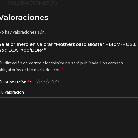
VALORACIONES (0)
Valoraciones
No hay valoraciones aún.
Sé el primero en valorar “Motherboard Biostar H610M-HC 2.0
Soc LGA 1700/DDR4”
Tu dirección de correo electrónico no será publicada.
Los campos
*
obligatorios están marcados con
*
Tu puntuación
*
Tu valoración