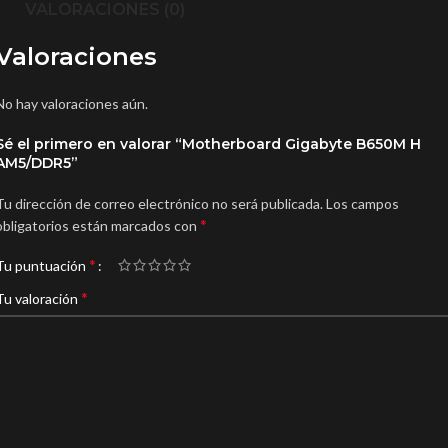
VALORACIONES (0)
Valoraciones
No hay valoraciones aún.
Sé el primero en valorar “Motherboard Gigabyte B650M H
AM5/DDR5”
Tu dirección de correo electrónico no será publicada.
Los campos
*
obligatorios están marcados con
*
Tu puntuación
*
Tu valoración