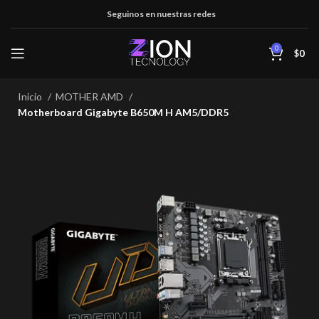
Seguinos en nuestras redes
0
$
0
Inicio
MOTHER AMD
Motherboard Gigabyte B650M H AM5/DDR5