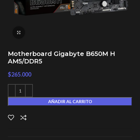
Click to enlarge
Motherboard Gigabyte B650M H
AM5/DDR5
$
265.000
AÑADIR AL CARRITO