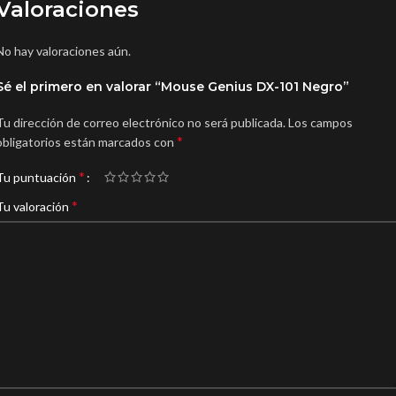
Valoraciones
No hay valoraciones aún.
Sé el primero en valorar “Mouse Genius DX-101 Negro”
Tu dirección de correo electrónico no será publicada.
Los campos
*
obligatorios están marcados con
*
Tu puntuación
*
Tu valoración