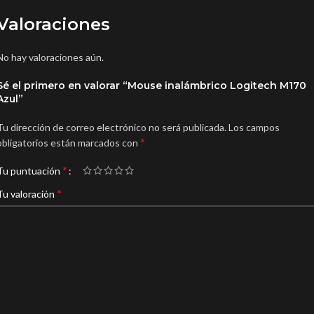
Valoraciones
No hay valoraciones aún.
Sé el primero en valorar “Mouse inalámbrico Logitech M170
Azul”
Tu dirección de correo electrónico no será publicada.
Los campos
*
obligatorios están marcados con
*
Tu puntuación
*
Tu valoración