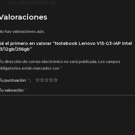
VALORACIONES (0)
Valoraciones
No hay valoraciones aún.
Sé el primero en valorar “Notebook Lenovo V15-G3-IAP Intel
i3/12gb/256gb”
Tu dirección de correo electrónico no será publicada.
Los campos
*
obligatorios están marcados con
*
Tu puntuación
*
Tu valoración