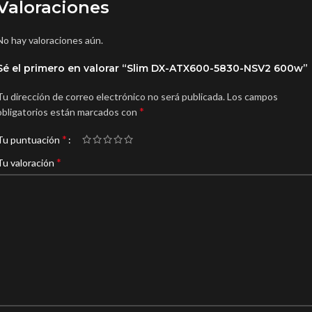
Valoraciones
No hay valoraciones aún.
Sé el primero en valorar “Slim DX-ATX600-5830-NSV2 600w”
Tu dirección de correo electrónico no será publicada.
Los campos
*
obligatorios están marcados con
*
Tu puntuación
*
Tu valoración