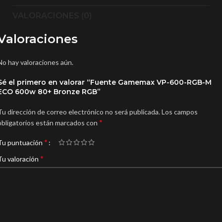
VALORACIONES (0)
Valoraciones
No hay valoraciones aún.
Sé el primero en valorar “Fuente Gamemax VP-600-RGB-M
ECO 600w 80+ Bronze RGB”
Tu dirección de correo electrónico no será publicada.
Los campos
*
obligatorios están marcados con
*
Tu puntuación
*
Tu valoración