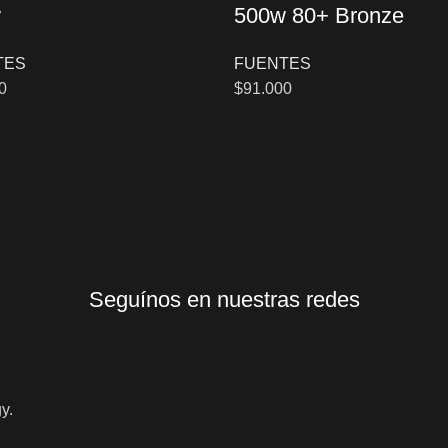
w
500w 80+ Bronze
TES
FUENTES
0
$
91.000
Seguínos en nuestras redes
y.