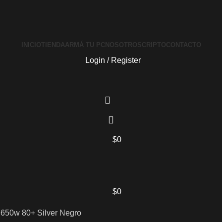
INICIO
TIENDA
ARMÁ TU PC
NOSOTROS
CRIPTO
CONTACTO
Login / Register
$
0
$
0
650w 80+ Silver Negro