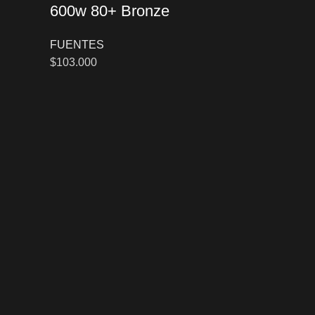
600w 80+ Bronze
FUENTES
$
103.000
Añadir al car
Fuente S
CFA750-
Bronze
FUENTES
$
132.000