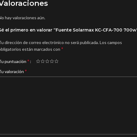
Valoraciones
No hay valoraciones aún.
Sé el primero en valorar “Fuente Solarmax KC-CFA-700 700w
Tu dirección de correo electrónico no será publicada.
Los campos
*
obligatorios están marcados con
*
Tu puntuación
*
Tu valoración