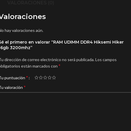
VALORACIONES (0)
Valoraciones
No hay valoraciones aún.
Sé el primero en valorar “RAM UDIMM DDR4 Hiksemi Hiker
16gb 3200mhz”
Tu dirección de correo electrónico no será publicada.
Los campos
*
obligatorios están marcados con
*
Tu puntuación
*
Tu valoración