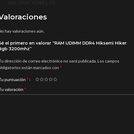
VALORACIONES (0)
Valoraciones
No hay valoraciones aún.
Sé el primero en valorar “RAM UDIMM DDR4 Hiksemi Hiker
8gb 3200mhz”
Tu dirección de correo electrónico no será publicada.
Los campos
*
obligatorios están marcados con
*
Tu puntuación
*
Tu valoración